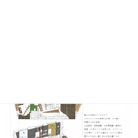
以下の「申し込みフォーム」よりお申し込みください。
https://form.jogakkai.jp/site-visit-02/
問い合わせ先
如学会総務委員長 植谷英子（2002卒）
hideko@yamaoka-architects.co.jp
090-1850-3304