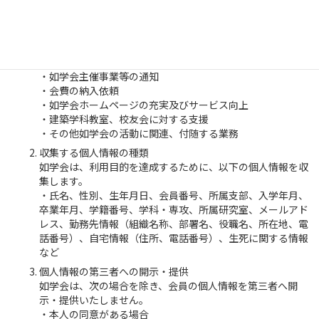
個人情報の利用目的（個人情報を利用する業務の内容）
如学会が皆様からご提供いただいた個人情報は、利用目的を
明示した上で、以下の目的達成に必要な範囲内でのみ使用い
たします。
・如学会NEWSの発行及び配布
・如学会主催事業等の通知
・会費の納入依頼
・如学会ホームページの充実及びサービス向上
・建築学科教室、校友会に対する支援
・その他如学会の活動に関連、付随する業務
収集する個人情報の種類
如学会は、利用目的を達成するために、以下の個人情報を収
集します。
・氏名、性別、生年月日、会員番号、所属支部、入学年月、
卒業年月、学籍番号、学科・専攻、所属研究室、メールアド
レス、勤務先情報（組織名称、部署名、役職名、所在地、電
話番号）、自宅情報（住所、電話番号）、生死に関する情報
など
個人情報の第三者への開示・提供
如学会は、次の場合を除き、会員の個人情報を第三者へ開
示・提供いたしません。
・本人の同意がある場合