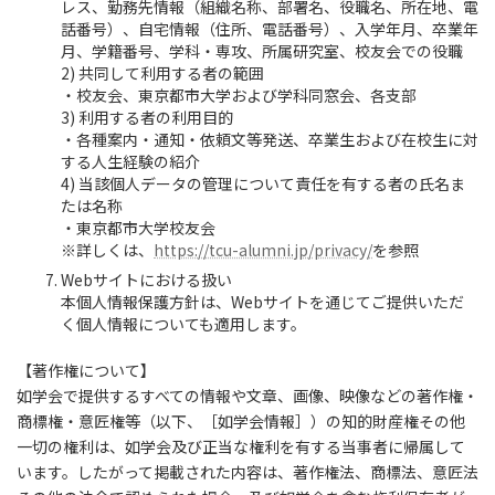
レス、勤務先情報（組織名称、部署名、役職名、所在地、電
話番号）、自宅情報（住所、電話番号）、入学年月、卒業年
月、学籍番号、学科・専攻、所属研究室、校友会での役職
2) 共同して利用する者の範囲
・校友会、東京都市大学および学科同窓会、各支部
3) 利用する者の利用目的
・各種案内・通知・依頼文等発送、卒業生および在校生に対
する人生経験の紹介
4) 当該個人データの管理について責任を有する者の氏名ま
たは名称
・東京都市大学校友会
※詳しくは、
https://tcu-alumni.jp/privacy/
を参照
Webサイトにおける扱い
本個人情報保護方針は、Webサイトを通じてご提供いただ
く個人情報についても適用します。
【著作権について】
如学会で提供するすべての情報や文章、画像、映像などの著作権・
商標権・意匠権等（以下、［如学会情報］）の知的財産権その他
一切の権利は、如学会及び正当な権利を有する当事者に帰属して
います。したがって掲載された内容は、著作権法、商標法、意匠法