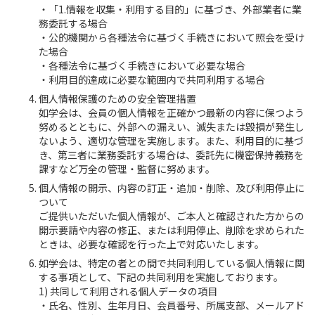
・「1.情報を収集・利用する目的」に基づき、外部業者に業
務委託する場合
・公的機関から各種法令に基づく手続きにおいて照会を受け
た場合
・各種法令に基づく手続きにおいて必要な場合
・利用目的達成に必要な範囲内で共同利用する場合
個人情報保護のための安全管理措置
如学会は、会員の個人情報を正確かつ最新の内容に保つよう
努めるとともに、外部への漏えい、滅失または毀損が発生し
ないよう、適切な管理を実施します。また、利用目的に基づ
き、第三者に業務委託する場合は、委託先に機密保持義務を
課すなど万全の管理・監督に努めます。
個人情報の開示、内容の訂正・追加・削除、及び利用停止に
ついて
ご提供いただいた個人情報が、ご本人と確認された方からの
開示要請や内容の修正、または利用停止、削除を求められた
ときは、必要な確認を行った上で対応いたします。
如学会は、特定の者との間で共同利用している個人情報に関
する事項として、下記の共同利用を実施しております。
1) 共同して利用される個人データの項目
・氏名、性別、生年月日、会員番号、所属支部、メールアド