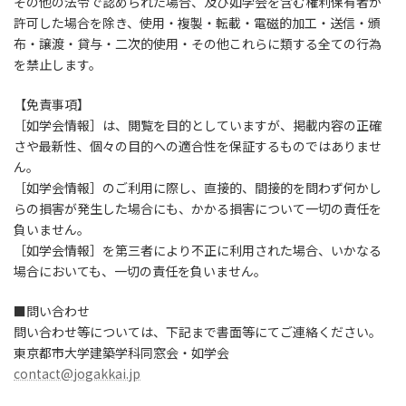
その他の法令で認められた場合、及び如学会を含む権利保有者が
許可した場合を除き、使用・複製・転載・電磁的加工・送信・頒
布・譲渡・貸与・二次的使用・その他これらに類する全ての行為
を禁止します。
【免責事項】
［如学会情報］は、閲覧を目的としていますが、掲載内容の正確
さや最新性、個々の目的への適合性を保証するものではありませ
ん。
［如学会情報］のご利用に際し、直接的、間接的を問わず何かし
らの損害が発生した場合にも、かかる損害について一切の責任を
負いません。
［如学会情報］を第三者により不正に利用された場合、いかなる
場合においても、一切の責任を負いません。
■問い合わせ
問い合わせ等については、下記まで書面等にてご連絡ください。
東京都市大学建築学科同窓会・如学会
contact@jogakkai.jp