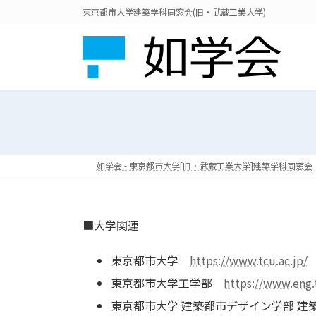
コ
ナ
東京都市大学建築学科同窓会(旧・武蔵工業大学)
ン
ビ
テ
ゲ
ン
ー
ツ
シ
へ
ョ
ス
ン
キ
に
ッ
移
プ
動
如学会 - 東京都市大学[旧・武蔵工業大学]建築学科同窓会
■大学関連
東京都市大学
https://www.tcu.ac.jp/
東京都市大学工学部
https://www.eng.t
東京都市大学 建築都市デザイン学部 