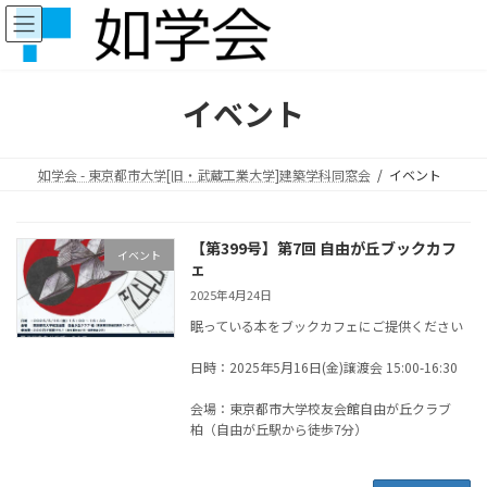
コ
ナ
ン
ビ
テ
ゲ
ン
ー
ツ
シ
イベント
へ
ョ
ス
ン
キ
に
如学会 - 東京都市大学[旧・武蔵工業大学]建築学科同窓会
イベント
ッ
移
プ
動
【第399号】第7回 自由が丘ブックカフ
イベント
ェ
2025年4月24日
眠っている本をブックカフェにご提供ください
日時：2025年5月16日(金)譲渡会 15:00-16:30
会場：東京都市大学校友会館自由が丘クラブ
柏（自由が丘駅から徒歩7分）