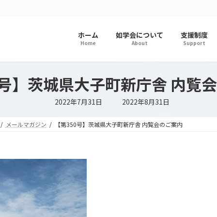
ホーム
如学会について
支援制度
Home
About
Support
0号】茨城県大子町新庁舎 内覧
最
2022年7月31日
2022年8月31日
終
更
新
メールマガジン
【第350号】茨城県大子町新庁舎 内覧会のご案内
日
時
: