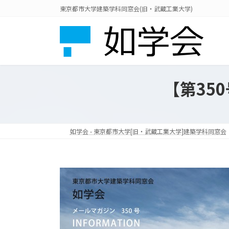
コ
ナ
東京都市大学建築学科同窓会(旧・武蔵工業大学)
ン
ビ
テ
ゲ
ン
ー
ツ
シ
へ
ョ
ス
ン
【第35
キ
に
ッ
移
プ
動
如学会 - 東京都市大学[旧・武蔵工業大学]建築学科同窓会