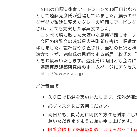
NHKの日曜美術館アートシーンで10回目とな
として遠藤克彦氏が登場していました。展示のジ
グザグで微妙に変えたグレーの壁面にアービング
され、とても充実した写真展でした。
コンペで勝ち取った大阪中之島美術館もオープ
今回の内覧会の茨城県大子町新庁舎は、旧敷地
移しました。設計はやり直され、当初の建築と様
遠方ですが、遠藤氏の恩師である新居千秋氏の「
とをお勧めいたします。遠藤氏は両日とも会場に
遠藤克彦建築研究所のホームページにアクセス
http://www.e-a-a.jp
ご注意事項
入り口で検温を実施いたします。発熱が確
必ずマスクをご着用ください。
両日とも、同時刻に町民の方々を対象にし
意いただきますようお願い申し上げます。
内覧会は土足厳禁のため、スリッパをご持