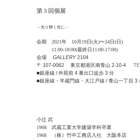
第
3
回個展
－光り輝く先に－
会期 2021年 10月19日(火)〜24日(日)
11:00-18:00(最終日11:00-17:00)
会場
GALLERY
2104
〒
107-0062
東京都港区南青山
2-10-4
TE
■銀座線
/
外苑前
4
番出口徒歩
3
分
■銀座線・半蔵門線・大江戸線
/
青山一丁目
3
小辻 武
1968 武蔵工業大学建築学科卒業
1968 （株）竹中工務店入社 大阪本店