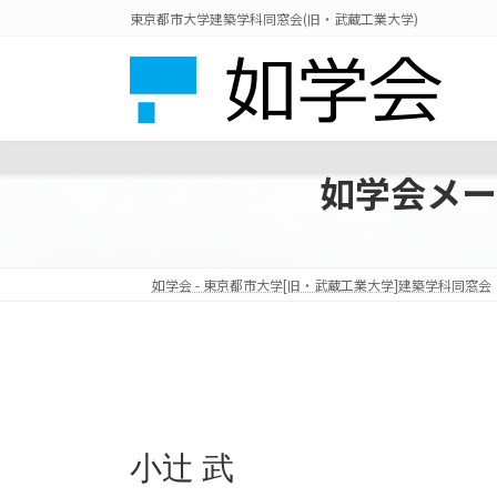
コ
ナ
東京都市大学建築学科同窓会(旧・武蔵工業大学)
ン
ビ
テ
ゲ
ン
ー
ツ
シ
へ
ョ
ス
ン
如学会メー
キ
に
ッ
移
プ
動
如学会 - 東京都市大学[旧・武蔵工業大学]建築学科同窓会
小辻 武