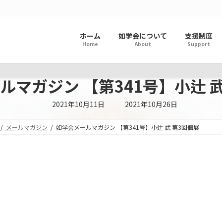
ホーム
如学会について
支援制度
Home
About
Support
ルマガジン 【第341号】小辻 武
最
2021年10月11日
2021年10月26日
終
更
新
メールマガジン
如学会メールマガジン 【第341号】小辻 武 第3回個展
日
時
: