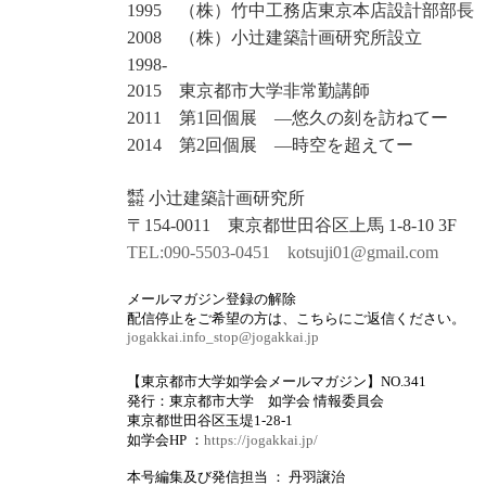
1995 （株）竹中工務店東京本店設計部部長
2008 （株）小辻建築計画研究所設立
1998-
2015 東京都市大学非常勤講師
2011 第1回個展 ―悠久の刻を訪ねてー
2014 第2回個展 ―時空を超えてー
㍿ 小辻建築計画研究所
〒154-0011 東京都世田谷区上馬 1-8-10 3F
TEL:090-5503-0451
kotsuji01@gmail.com
メールマガジン登録の解除
配信停止をご希望の方は、こちらにご返信ください。
jogakkai.info_stop@jogakkai.jp
【東京都市大学如学会メールマガジン】NO.341
発行：東京都市大学 如学会 情報委員会
東京都世田谷区玉堤1-28-1
如学会HP ：
https://jogakkai.jp/
本号編集及び発信担当 ： 丹羽譲治