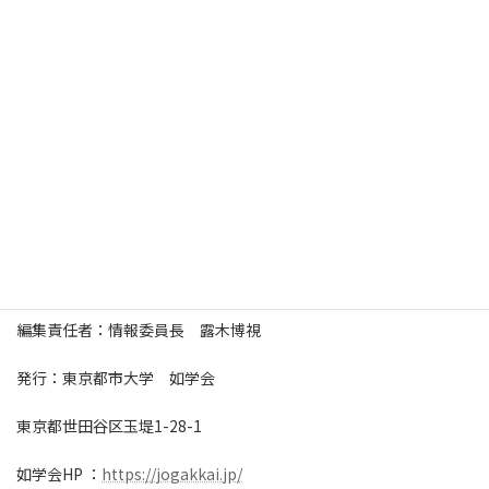
メールマガジン登録の解除
配信停止をご希望の方は、こちらにご返信ください。
jogakkai.info_stop@jogakkai.jp
【東京都市大学如学会メールマガジン】NO.320
総編集長：如学会会長 山岡嘉彌
編集責任者：情報委員長 露木博視
発行：東京都市大学 如学会
東京都世田谷区玉堤1-28-1
如学会HP ：
https://jogakkai.jp/