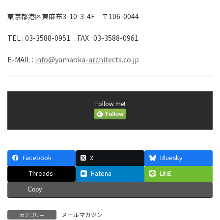
東京都港区東麻布3-10-3-4F 〒106-0044
TEL : 03-3588-0951 FAX : 03-3588-0961
E-MAIL :
info@yamaoka-architects.co.jp
Follow me!
Facebook
X
Bluesky
Threads
Hatena
LINE
Copy
メールマガジン
カテゴリー