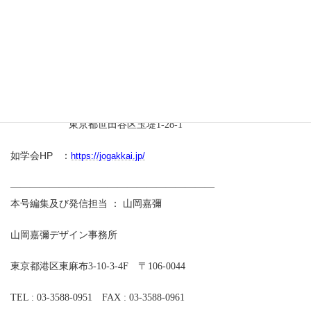
総編集長 ：如学会会長 山岡嘉彌
編集責任者：情報委員長 丹羽譲治
発 行 ：東京都市大学 如学会
東京都世田谷区玉堤
1-28-1
HP
如学会
：
https://jogakkai.jp/
—————————————————————
本号編集及び発信担当 ： 山岡嘉彌
山岡嘉彌デザイン事務所
東京都港区東麻布
3-10-3-4F
〒
106-0044
TEL : 03-3588-0951
FAX : 03-3588-0961