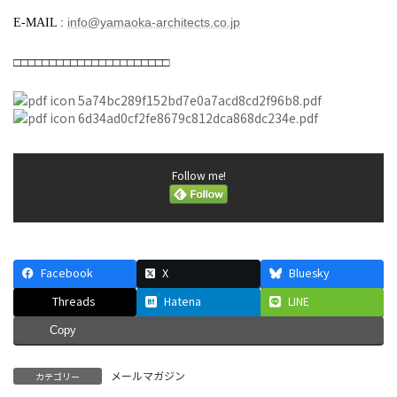
info@yamaoka-architects.co.jp
E-MAIL :
□□□□□□□□□□□□□□□□□□□□□□
5a74bc289f152bd7e0a7acd8cd2f96b8.pdf
6d34ad0cf2fe8679c812dca868dc234e.pdf
Follow me!
Facebook
X
Bluesky
Threads
Hatena
LINE
Copy
メールマガジン
カテゴリー