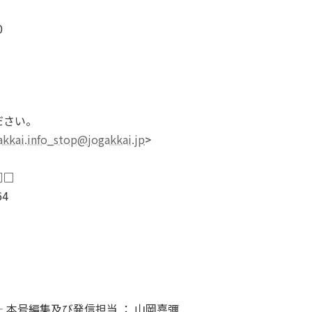
0
ださい。
akkai.info_stop@jogakkai.jp
>
□□
4
 本号編集及び発信担当 ： 山岡嘉彌