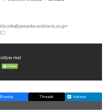
lto:
info@yamaoka-architects.co.jp
>
□□
Follow me!
Bluesky
Threads
Hatena