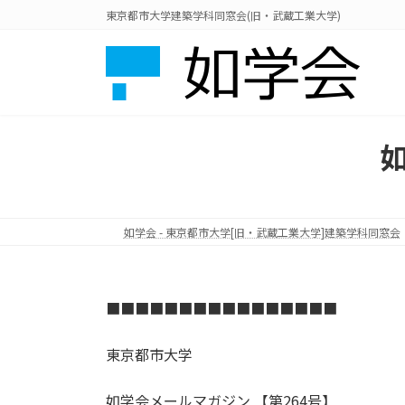
コ
ナ
東京都市大学建築学科同窓会(旧・武蔵工業大学)
ン
ビ
テ
ゲ
ン
ー
ツ
シ
へ
ョ
ス
ン
キ
に
ッ
移
プ
動
如学会 - 東京都市大学[旧・武蔵工業大学]建築学科同窓会
■■■■■■■■■■■■■■■■
東京都市大学
如学会メールマガジン 【第264号】