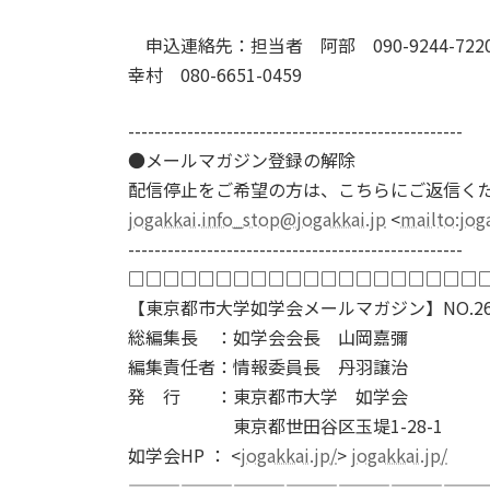
申込連絡先：担当者 阿部 090-9244-722
幸村 080-6651-0459
---------------------------------------------------
●メールマガジン登録の解除
配信停止をご希望の方は、こちらにご返信く
jogakkai.info_stop@jogakkai.jp
<
mailto:
jog
---------------------------------------------------
□□□□□□□□□□□□□□□□□□□□
【東京都市大学如学会メールマガジン】NO.26
総編集長 ：如学会会長 山岡嘉彌
編集責任者：情報委員長 丹羽譲治
発 行 ：東京都市大学 如学会
東京都世田谷区玉堤1-28-1
如学会HP ： <
jogakkai.jp/
>
jogakkai.jp/
—————————————————————