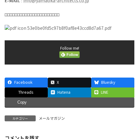
info@yamaoka-architects.co.jp
E-MAIL :
□□□□□□□□□□□□□□□□□□□□□□
53e0be0fd5c97b8f0af8e43ccd8d7a67.pdf
Follow me!
Facebook
X
Bluesky
Threads
Hatena
LINE
Copy
メールマガジン
カテゴリー
コメントを残す