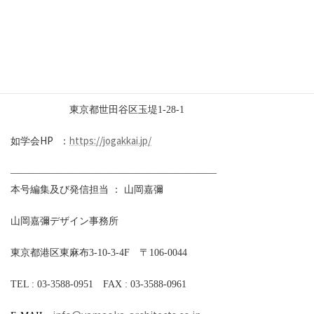
総編集長 ：如学会会長 山岡嘉彌
編集責任者：情報委員長 丹羽譲治
発 行 ：東京都市大学 如学会
東京都世田谷区玉堤
1-28-1
HP
https://jogakkai.jp/
如学会
：
—————————————————————
本号編集及び発信担当 ： 山岡嘉彌
山岡嘉彌デザイン事務所
東京都港区東麻布
3-10-3-4F
〒
106-0044
TEL : 03-3588-0951
FAX : 03-3588-0961