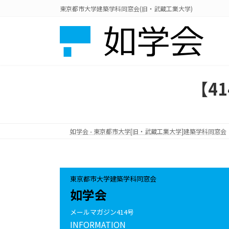
コ
ナ
東京都市大学建築学科同窓会(旧・武蔵工業大学)
ン
ビ
テ
ゲ
ン
ー
ツ
シ
へ
ョ
ス
ン
【4
キ
に
ッ
移
プ
動
如学会 - 東京都市大学[旧・武蔵工業大学]建築学科同窓会
東京都市大学建築学科同窓会
如学会
メールマガジン414号
INFORMATION