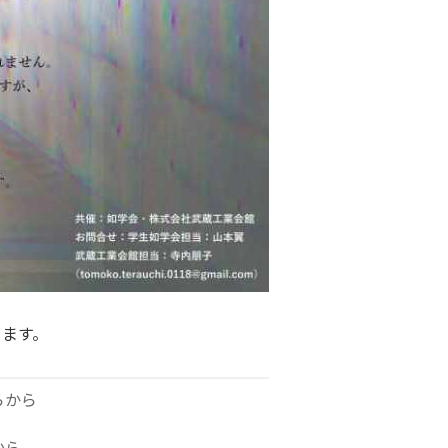
きます。
らから
から