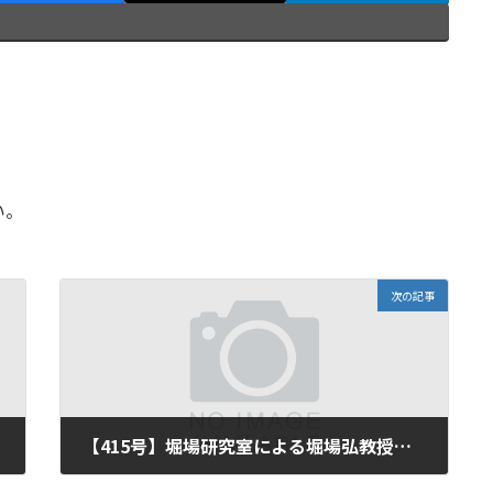
い。
次の記事
【415号】堀場研究室による堀場弘教授退任式・最終講義「シーラカンスの過去・現在・未来」の御案内
2025年12月26日