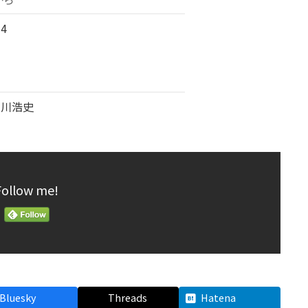
4
冨川浩史
Follow me!
Bluesky
Threads
Hatena