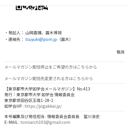
・発起人： 山岡嘉彌、露木博視
・連絡先：
tsuyuki@pom.jp
（露木）
敬具
メールマガジン配信停止をご希望の方はこちらから
メールマガジン配信先変更される方はこちらから
【東京都市大学如学会メールマガジン】No.413
発行：東京都市大学 如学会 情報委員会
東京都世田谷区玉堤1-28-1
如学会HP :
https://jogakkai.jp/
本号編集及び発信担当 : 情報委員会委員長 冨川浩史
E-MAIL :
tomiarch103@gmail.com