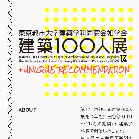
コ
ナ
ン
ビ
テ
ゲ
ン
ー
ツ
シ
へ
ョ
ス
ン
キ
に
ッ
移
+UNIQUE RECOMMENDATION
プ
動
ABOUT
第17回を迎える建築100人
展を今年も世田谷祭（11/1
～11/2）の期間中、建築学
科棟で開催いたします。
東京都市大学建築学科を