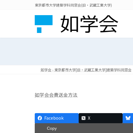
コ
ナ
東京都市大学建築学科同窓会(旧・武蔵工業大学)
ン
ビ
テ
ゲ
ン
ー
ツ
シ
へ
ョ
ス
ン
キ
に
ッ
移
プ
動
如学会 - 東京都市大学[旧・武蔵工業大学]建築学科同窓会
如学会会費送金方法
Facebook
X
Copy