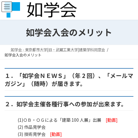
コ
ナ
ン
ビ
テ
ゲ
ン
ー
ツ
シ
如学会入会のメリット
へ
ョ
ス
ン
キ
に
如学会 - 東京都市大学[旧・武蔵工業大学]建築学科同窓会
ッ
移
如学会入会のメリット
プ
動
１．「如学会ＮＥＷＳ」（年 2 回）、「メールマ
ガジン」（随時）が届きます。
２．如学会主催各種行事への参加が出来ます。
(1)ＯＢ・ＯＧによる「建築 100 人展」出展
[動画]
(2) 作品見学会
(3) 技術見学会
[動画]